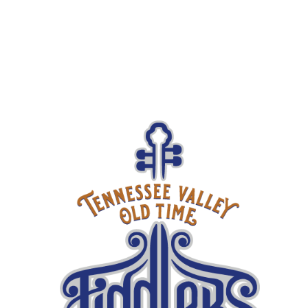
Lorem ipsum dolor sit amet, consectetur adipiscing
elit, sed do eiusmod tempor incididunt ut labore et
dolore magna aliqua. Ut enim ad minim veniam, quis
nostrud exercitation ullamco laboris nisi ut aliquip ex
ea commodo consequat.